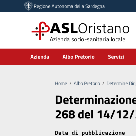
Vai ai contenuti
Regione Autonoma della Sardegna
Vai al menu di navigazione
Vai al footer
ASL
Oristano
Azienda socio-sanitaria locale
Submenu
Azienda
Albo Pretorio
Servizi
Home
/
Albo Pretorio
/
Determine Diri
Determinazione 
268 del 14/12
Data di pubblicazione