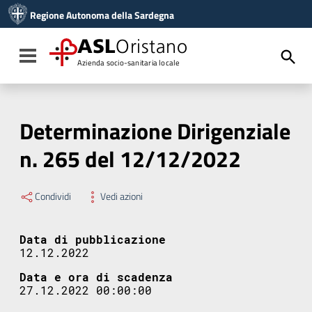
Vai ai contenuti
Regione Autonoma della Sardegna
Vai al menu di navigazione
Vai al footer
ASL
Oristano
Toggle navigation
Azienda socio-sanitaria locale
Determinazione Dirigenziale
n. 265 del 12/12/2022
Condividi
Vedi azioni
Data di pubblicazione
12.12.2022
Data e ora di scadenza
27.12.2022 00:00:00