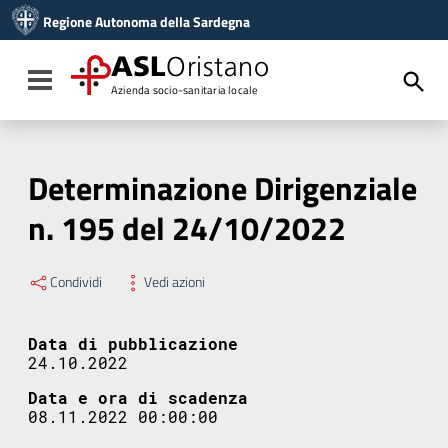
Vai ai contenuti
Regione Autonoma della Sardegna
Vai al menu di navigazione
Vai al footer
ASL
Oristano
Toggle navigation
Azienda socio-sanitaria locale
Determinazione Dirigenziale
n. 195 del 24/10/2022
Condividi
Vedi azioni
Data di pubblicazione
24.10.2022
Data e ora di scadenza
08.11.2022 00:00:00