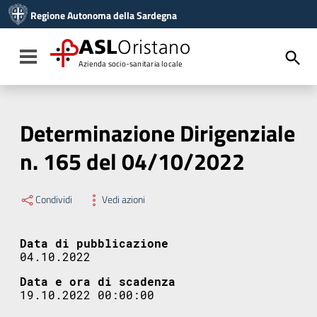
Vai ai contenuti
Regione Autonoma della Sardegna
Vai al menu di navigazione
Vai al footer
ASL
Oristano
Toggle navigation
Azienda socio-sanitaria locale
Determinazione Dirigenziale
n. 165 del 04/10/2022
Condividi
Vedi azioni
Data di pubblicazione
04.10.2022
Data e ora di scadenza
19.10.2022 00:00:00