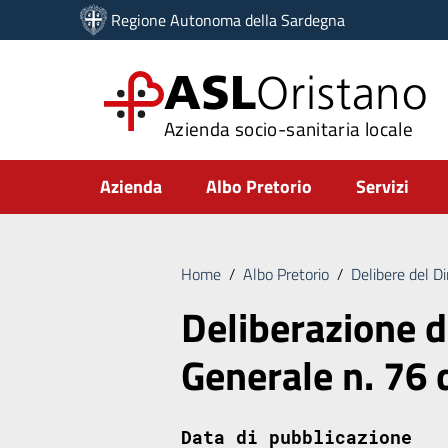
Vai ai contenuti
Regione Autonoma della Sardegna
Vai al menu di navigazione
Vai al footer
ASL
Oristano
Azienda socio-sanitaria locale
Submenu
Azienda
Albo Pretorio
Servizi
Home
/
Albo Pretorio
/
Delibere del D
Deliberazione d
Generale n. 76
Data di pubblicazione