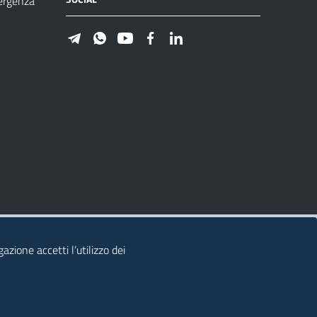
ergenza
azione accetti l’utilizzo dei
© 2026 Regione Autonoma della Sardegna