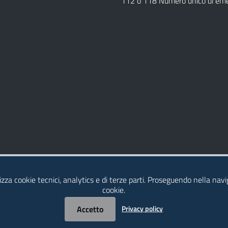
112 o 118 Numero unico di em
Dichiarazione di Accessibilità
izza cookie tecnici, analytics e di terze parti. Proseguendo nella navig
cookie.
Accetto
Privacy policy