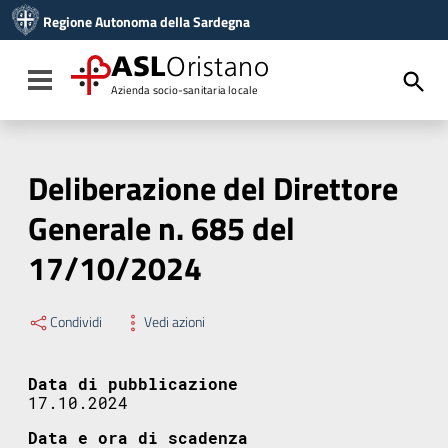
Vai ai contenuti
Regione Autonoma della Sardegna
Vai al menu di navigazione
Vai al footer
ASL
Oristano
Toggle navigation
Azienda socio-sanitaria locale
Deliberazione del Direttore
Generale n. 685 del
17/10/2024
Condividi
Vedi azioni
Data di pubblicazione
17.10.2024
Data e ora di scadenza