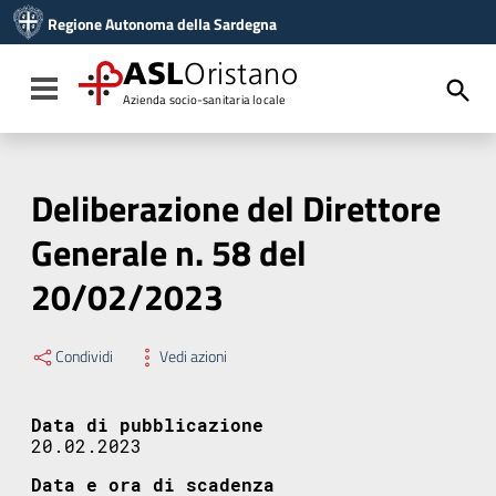
Vai ai contenuti
Regione Autonoma della Sardegna
Vai al menu di navigazione
Vai al footer
ASL
Oristano
Toggle navigation
Azienda socio-sanitaria locale
Deliberazione del Direttore
Generale n. 58 del
20/02/2023
Condividi
Vedi azioni
Data di pubblicazione
20.02.2023
Data e ora di scadenza