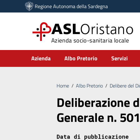
Vai ai contenuti
Regione Autonoma della Sardegna
Vai al menu di navigazione
Vai al footer
ASL
Oristano
Azienda socio-sanitaria locale
Submenu
Azienda
Albo Pretorio
Servizi
Home
/
Albo Pretorio
/
Delibere del D
Deliberazione d
Generale n. 50
Data di pubblicazione