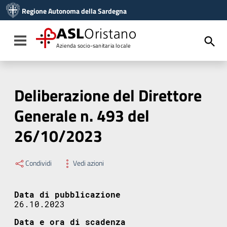
Vai ai contenuti
Regione Autonoma della Sardegna
Vai al menu di navigazione
Vai al footer
ASL
Oristano
Toggle navigation
Azienda socio-sanitaria locale
Deliberazione del Direttore
Generale n. 493 del
26/10/2023
Condividi
Vedi azioni
Data di pubblicazione
26.10.2023
Data e ora di scadenza