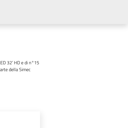
LED 32’ HD e di n°15
parte della Simec