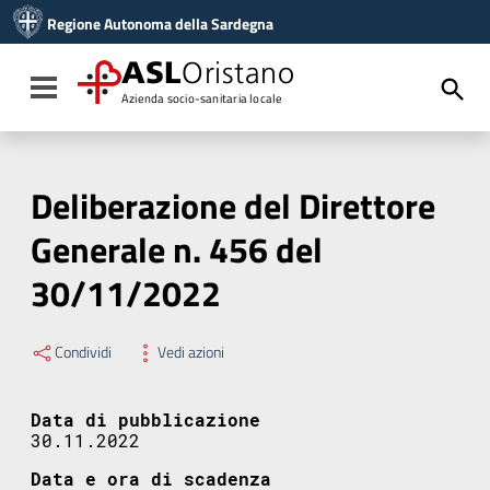
Vai ai contenuti
Regione Autonoma della Sardegna
Vai al menu di navigazione
Vai al footer
ASL
Oristano
Toggle navigation
Azienda socio-sanitaria locale
Deliberazione del Direttore
Generale n. 456 del
30/11/2022
Condividi
Vedi azioni
Data di pubblicazione
30.11.2022
Data e ora di scadenza