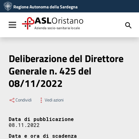
Vai ai contenuti
Regione Autonoma della Sardegna
Vai al menu di navigazione
Vai al footer
ASL
Oristano
Toggle navigation
Azienda socio-sanitaria locale
Deliberazione del Direttore
Generale n. 425 del
08/11/2022
Condividi
Vedi azioni
Data di pubblicazione
08.11.2022
Data e ora di scadenza