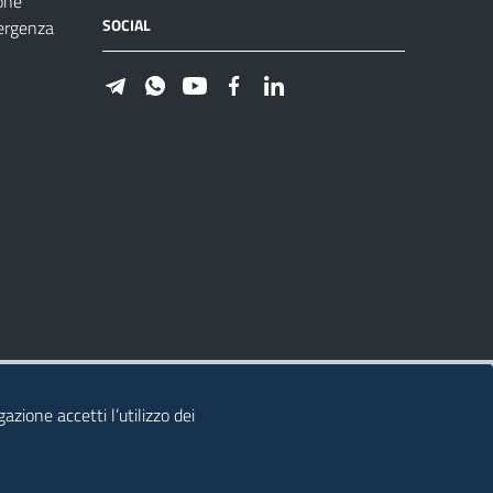
one
SOCIAL
ergenza
azione accetti l’utilizzo dei
© 2026 Regione Autonoma della Sardegna