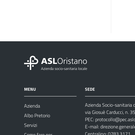
MENU
SEDE
Azienda Socio-sanitaria d
Azienda
via Giosuè Carducci, n. 
Albo Pretorio
PEC:
protocollo@pec.aslo
Servizi
E-mail:
direzione.general
Centralino: 0783.3171
Come fare per