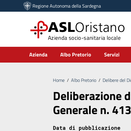
Vai ai contenuti
Regione Autonoma della Sardegna
Vai al menu di navigazione
Vai al footer
ASL
Oristano
Azienda socio-sanitaria locale
Submenu
Azienda
Albo Pretorio
Servizi
Home
/
Albo Pretorio
/
Delibere del D
Deliberazione d
Generale n. 41
Data di pubblicazione