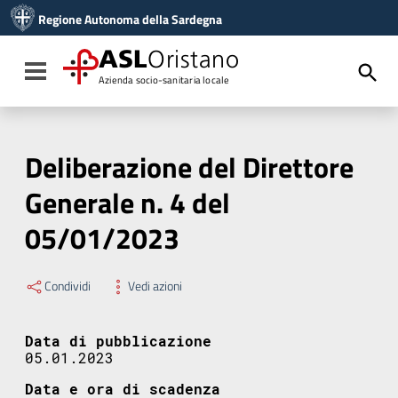
Vai ai contenuti
Regione Autonoma della Sardegna
Vai al menu di navigazione
Vai al footer
ASL
Oristano
Toggle navigation
Azienda socio-sanitaria locale
Deliberazione del Direttore
Generale n. 4 del
05/01/2023
Condividi
Vedi azioni
Data di pubblicazione
05.01.2023
Data e ora di scadenza