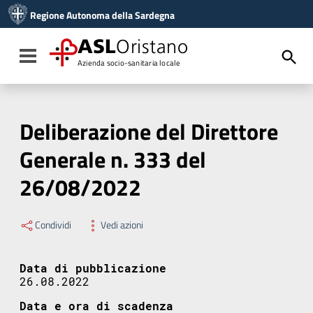
Vai ai contenuti
Regione Autonoma della Sardegna
Vai al menu di navigazione
Vai al footer
ASL
Oristano
Toggle navigation
Azienda socio-sanitaria locale
Deliberazione del Direttore
Generale n. 333 del
26/08/2022
Condividi
Vedi azioni
Data di pubblicazione
26.08.2022
Data e ora di scadenza