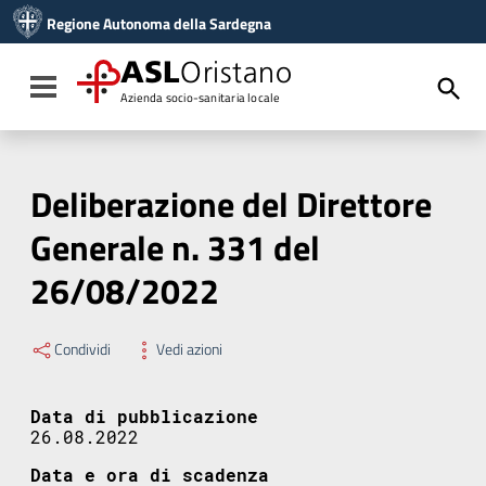
Vai ai contenuti
Regione Autonoma della Sardegna
Vai al menu di navigazione
Vai al footer
ASL
Oristano
Toggle navigation
Azienda socio-sanitaria locale
Deliberazione del Direttore
Generale n. 331 del
26/08/2022
Condividi
Vedi azioni
Data di pubblicazione
26.08.2022
Data e ora di scadenza