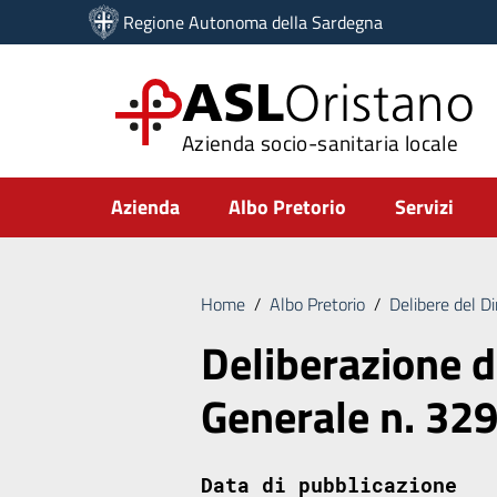
Vai ai contenuti
Regione Autonoma della Sardegna
Vai al menu di navigazione
Vai al footer
ASL
Oristano
Azienda socio-sanitaria locale
Submenu
Azienda
Albo Pretorio
Servizi
Home
/
Albo Pretorio
/
Delibere del D
Deliberazione d
Generale n. 32
Data di pubblicazione