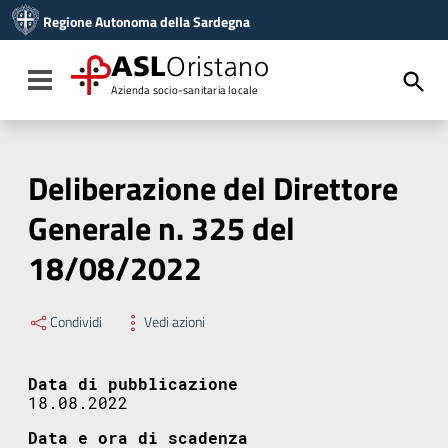
Vai ai contenuti
Regione Autonoma della Sardegna
Vai al menu di navigazione
Vai al footer
ASL
Oristano
Toggle navigation
Azienda socio-sanitaria locale
Deliberazione del Direttore
Generale n. 325 del
18/08/2022
Condividi
Vedi azioni
Data di pubblicazione
18.08.2022
Data e ora di scadenza