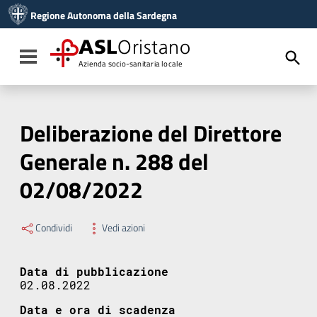
Vai ai contenuti
Regione Autonoma della Sardegna
Vai al menu di navigazione
Vai al footer
ASL
Oristano
Toggle navigation
Azienda socio-sanitaria locale
Deliberazione del Direttore
Generale n. 288 del
02/08/2022
Condividi
Vedi azioni
Data di pubblicazione
02.08.2022
Data e ora di scadenza