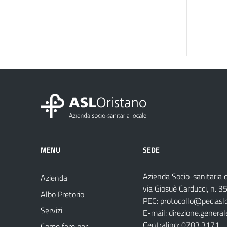
MENU
SEDE
Azienda Socio-sanitaria d
Azienda
via Giosuè Carducci, n. 
Albo Pretorio
PEC:
protocollo@pec.aslo
Servizi
E-mail:
direzione.general
Centralino: 0783.3171
Come fare per