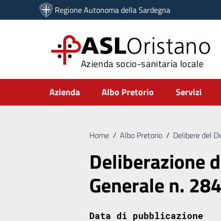
Vai ai contenuti
Regione Autonoma della Sardegna
Vai al menu di navigazione
Vai al footer
ASL
Oristano
Azienda socio-sanitaria locale
Submenu
Azienda
Albo Pretorio
Servizi
Home
/
Albo Pretorio
/
Delibere del D
Deliberazione d
Generale n. 28
Data di pubblicazione