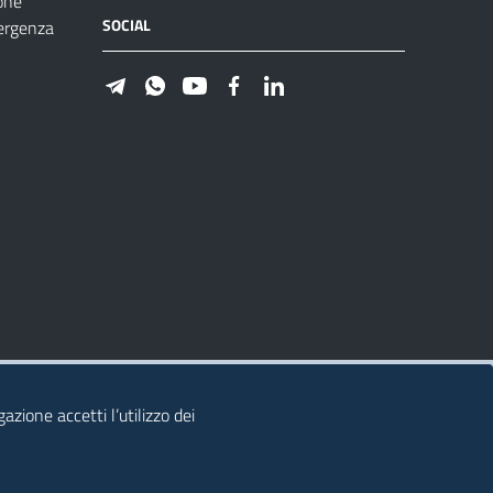
one
SOCIAL
ergenza
azione accetti l’utilizzo dei
© 2026 Regione Autonoma della Sardegna