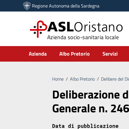
Vai ai contenuti
Regione Autonoma della Sardegna
Vai al menu di navigazione
Vai al footer
ASL
Oristano
Azienda socio-sanitaria locale
Submenu
Azienda
Albo Pretorio
Servizi
Home
/
Albo Pretorio
/
Delibere del D
Deliberazione d
Generale n. 24
Data di pubblicazione