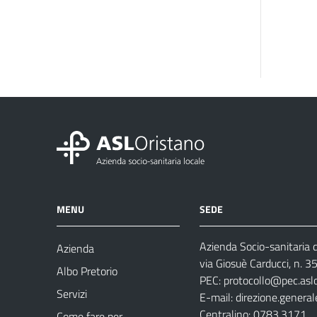
MENU
SEDE
Azienda Socio-sanitaria d
Azienda
via Giosuè Carducci, n. 
Albo Pretorio
PEC:
protocollo@pec.aslo
Servizi
E-mail:
direzione.general
Centralino: 0783.3171
Come fare per