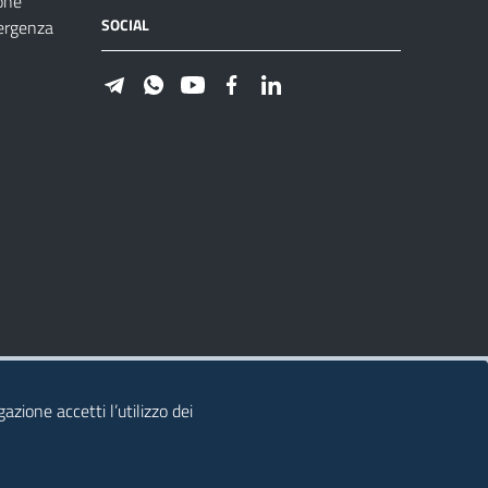
one
SOCIAL
ergenza
azione accetti l’utilizzo dei
© 2026 Regione Autonoma della Sardegna