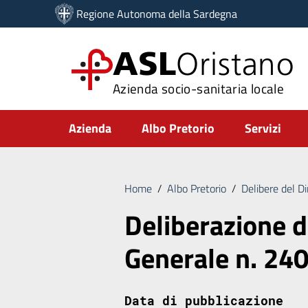
Vai ai contenuti
Regione Autonoma della Sardegna
Vai al menu di navigazione
Vai al footer
ASL
Oristano
Azienda socio-sanitaria locale
Submenu
Azienda
Albo Pretorio
Servizi
Home
/
Albo Pretorio
/
Delibere del D
Deliberazione d
Generale n. 24
Data di pubblicazione