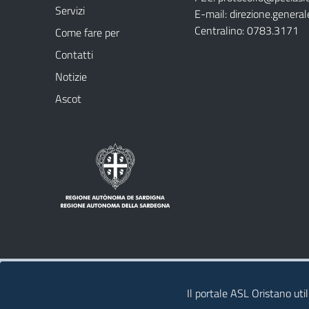
Servizi
E-mail:
direzione.general
Centralino: 0783.3171
Come fare per
Contatti
Notizie
Ascot
Note legali
Privacy policy
Contatti
Il portale ASL Oristano util