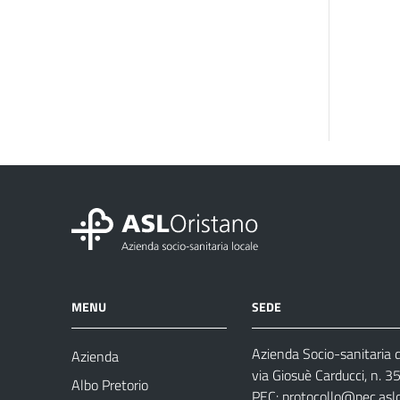
MENU
SEDE
Azienda Socio-sanitaria d
Azienda
via Giosuè Carducci, n. 
Albo Pretorio
PEC:
protocollo@pec.aslo