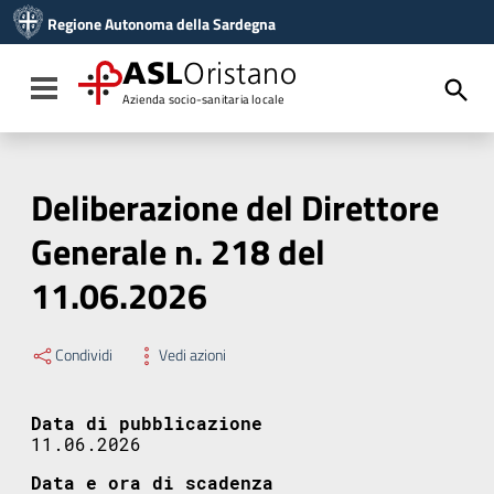
Vai ai contenuti
Regione Autonoma della Sardegna
Vai al menu di navigazione
Vai al footer
ASL
Oristano
Toggle navigation
Azienda socio-sanitaria locale
Deliberazione del Direttore
Generale n. 218 del
11.06.2026
Condividi
Vedi azioni
Data di pubblicazione
11.06.2026
Data e ora di scadenza