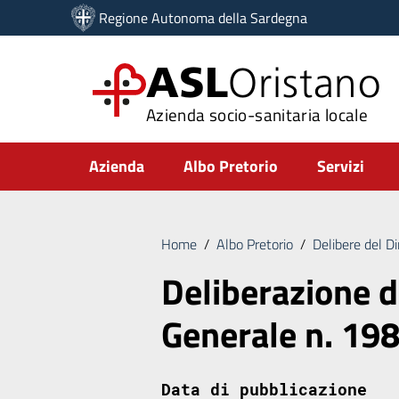
Vai ai contenuti
Regione Autonoma della Sardegna
Vai al menu di navigazione
Vai al footer
ASL
Oristano
Azienda socio-sanitaria locale
Submenu
Azienda
Albo Pretorio
Servizi
Home
/
Albo Pretorio
/
Delibere del D
Deliberazione d
Generale n. 19
Data di pubblicazione