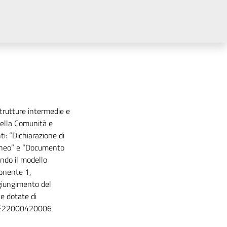
trutture intermedie e
della Comunità e
i: “Dichiarazione di
ugheo” e “Documento
ndo il modello
onente 1,
ggiungimento del
e dotate di
84E22000420006