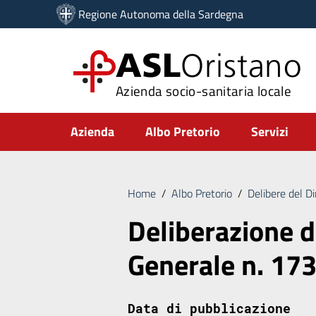
Vai ai contenuti
Regione Autonoma della Sardegna
Vai al menu di navigazione
Vai al footer
ASL
Oristano
Azienda socio-sanitaria locale
Submenu
Azienda
Albo Pretorio
Servizi
Home
/
Albo Pretorio
/
Delibere del D
Deliberazione d
Generale n. 17
Data di pubblicazione