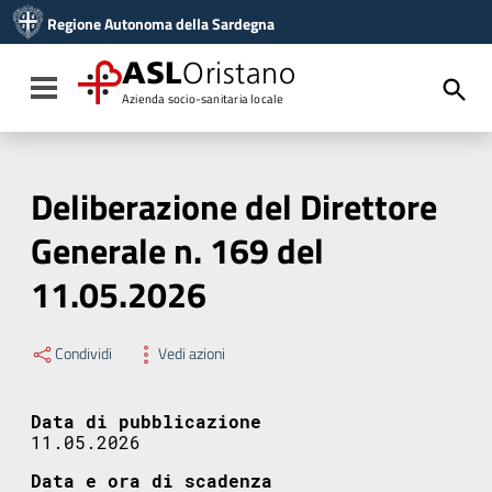
Vai ai contenuti
Regione Autonoma della Sardegna
Vai al menu di navigazione
Vai al footer
ASL
Oristano
Toggle navigation
Azienda socio-sanitaria locale
Deliberazione del Direttore
Generale n. 169 del
11.05.2026
Condividi
Vedi azioni
Data di pubblicazione
11.05.2026
Data e ora di scadenza