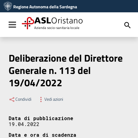
Vai ai contenuti
Regione Autonoma della Sardegna
Vai al menu di navigazione
Vai al footer
ASL
Oristano
Toggle navigation
Azienda socio-sanitaria locale
Deliberazione del Direttore
Generale n. 113 del
19/04/2022
Condividi
Vedi azioni
Data di pubblicazione
19.04.2022
Data e ora di scadenza