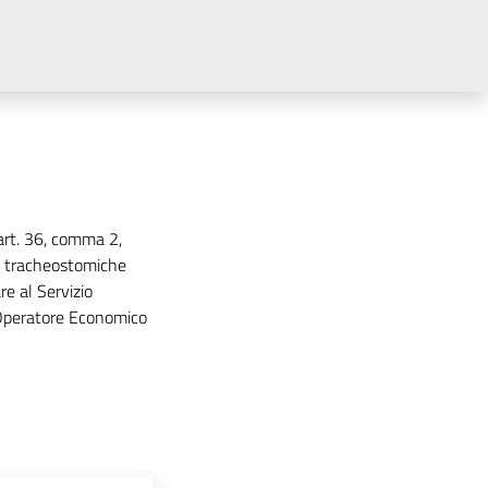
'art. 36, comma 2,
ule tracheostomiche
re al Servizio
l’Operatore Economico