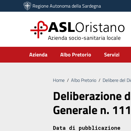
Vai ai contenuti
Regione Autonoma della Sardegna
Vai al menu di navigazione
Vai al footer
ASL
Oristano
Azienda socio-sanitaria locale
Submenu
Azienda
Albo Pretorio
Servizi
Home
/
Albo Pretorio
/
Delibere del D
Deliberazione d
Generale n. 11
Data di pubblicazione