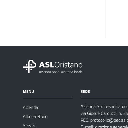
MENU
SEDE
Azienda Socio-sanitaria d
Azienda
via Giosuè Carducci, n. 
Albo Pretorio
PEC:
protocollo@pec.aslo
Servizi
E-mail:
direzione.general