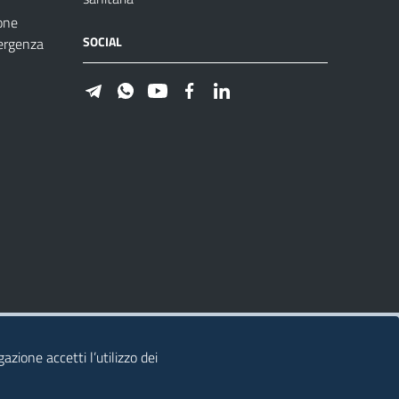
one
SOCIAL
ergenza
azione accetti l’utilizzo dei
© 2026 Regione Autonoma della Sardegna