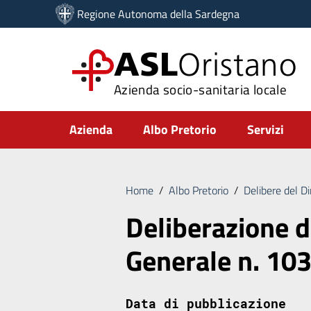
Vai ai contenuti
Regione Autonoma della Sardegna
Vai al menu di navigazione
Vai al footer
ASL
Oristano
Azienda socio-sanitaria locale
Submenu
Azienda
Albo Pretorio
Servizi
Home
/
Albo Pretorio
/
Delibere del D
Deliberazione d
Generale n. 10
Data di pubblicazione