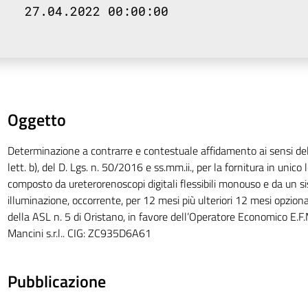
27.04.2022 00:00:00
Oggetto
Determinazione a contrarre e contestuale affidamento ai sensi del
lett. b), del D. Lgs. n. 50/2016 e ss.mm.ii., per la fornitura in unico
composto da ureterorenoscopi digitali flessibili monouso e da un si
illuminazione, occorrente, per 12 mesi più ulteriori 12 mesi opzional
della ASL n. 5 di Oristano, in favore dell’Operatore Economico E.F
Mancini s.r.l.. CIG: ZC935D6A61
Pubblicazione