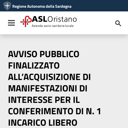
Vai ai contenuti
Regione Autonoma della Sardegna
Vai al menu di navigazione
Vai al footer
ASL
Oristano
Toggle navigation
Azienda socio-sanitaria locale
AVVISO PUBBLICO
FINALIZZATO
ALL’ACQUISIZIONE DI
MANIFESTAZIONI DI
INTERESSE PER IL
CONFERIMENTO DI N. 1
INCARICO LIBERO