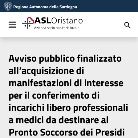
Vai ai contenuti
Regione Autonoma della Sardegna
Vai al menu di navigazione
Vai al footer
ASL
Oristano
Toggle navigation
Azienda socio-sanitaria locale
Avviso pubblico finalizzato
all’acquisizione di
manifestazioni di interesse
per il conferimento di
incarichi libero professionali
a medici da destinare al
Pronto Soccorso dei Presidi