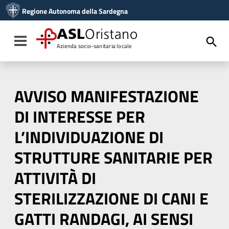
Vai ai contenuti
Regione Autonoma della Sardegna
Vai al menu di navigazione
Vai al footer
ASL
Oristano
Toggle navigation
Azienda socio-sanitaria locale
AVVISO MANIFESTAZIONE
DI INTERESSE PER
L’INDIVIDUAZIONE DI
STRUTTURE SANITARIE PER
ATTIVITÀ DI
STERILIZZAZIONE DI CANI E
GATTI RANDAGI, AI SENSI