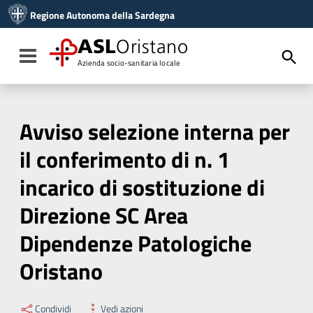
Vai ai contenuti
Regione Autonoma della Sardegna
Vai al menu di navigazione
Vai al footer
ASL
Oristano
Toggle navigation
Azienda socio-sanitaria locale
Avviso selezione interna per
il conferimento di n. 1
incarico di sostituzione di
Direzione SC Area
Dipendenze Patologiche
Oristano
Condividi
Vedi azioni