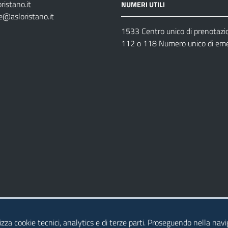
ristano.it
NUMERI UTILI
e@asloristano.it
1533 Centro unico di prenotazi
112 o 118 Numero unico di em
Dichiarazione di Accessibilità
izza cookie tecnici, analytics e di terze parti. Proseguendo nella navig