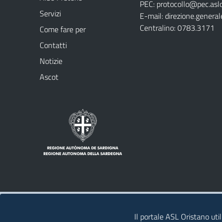
PEC:
protocollo@pec.aslo
Servizi
E-mail:
direzione.general
Centralino: 0783.3171
Come fare per
Contatti
Notizie
Ascot
Note legali
Privacy policy
Contatti
Il portale ASL Oristano util