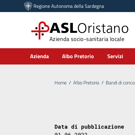
Vai ai contenuti
Regione Autonoma della Sardegna
Vai al menu di navigazione
Vai al footer
ASL
Oristano
Azienda socio-sanitaria locale
Submenu
Azienda
Albo Pretorio
Servizi
Home
/
Albo Pretorio
/
Bandi di conco
Data di pubblicazione
01.06.2022