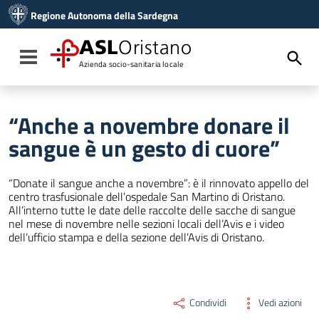
Vai ai contenuti
Regione Autonoma della Sardegna
Vai al menu di navigazione
Vai al footer
ASL
Oristano
Toggle navigation
Azienda socio-sanitaria locale
“Anche a novembre donare il
sangue è un gesto di cuore”
“Donate il sangue anche a novembre”: è il rinnovato appello del
centro trasfusionale dell’ospedale San Martino di Oristano.
All’interno tutte le date delle raccolte delle sacche di sangue
nel mese di novembre nelle sezioni locali dell’Avis e i video
dell’ufficio stampa e della sezione dell’Avis di Oristano.
Condividi
Vedi azioni