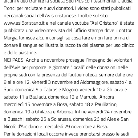
alcuni video tramite la società Sed Plus con testimonial Claudia
Tronci per reclutare nuovi donatori. I video sono stati pubblicati
nei canali social dell’Avis oristanese. Inoltre sul sito
www.asl5oristano.it e nel canale youtube “Asl Oristano” è stata
pubblicata una videointervista dell’ufficio stampa dove il dottor
Murgia fornisce alcuni consigli su cosa fare e non fare prima di
donare il sangue ed illustra la raccolta del plasma per uso clinico
e delle piastrine.
NEI PAESI Anche a novembre prosegue l’impegno dei volontari
dell’Avis per proporre le giornate “locali” delle donazioni nelle
proprie sedi con la presenza dell’autoemoteca, sempre dalle ore
8 alle ore 12. Venerdì 3 novembre ad Aidomaggiore, sabato 4 a
Suni, domenica 5 a Cabras e Mogoro, venerdì 10 a Ghilarza e
sabato 11 a Bauladu, domenica 12 a Marrubiu. Ancora
mercoledì 15 novembre a Bosa, sabato 18 a Paulilatino,
domenica 19 a Ghilarza e Arborea. Infine venerdì 24 novembre
a Busachi, sabato 25 a Solarussa, domenica 26 ad Ales e San
Nicolò d’Arcidano e mercoledì 29 novembre a Bosa.
Per le donazioni locali occorre invece prenotarsi presso le sedi