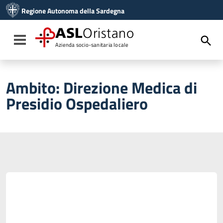
Vai ai contenuti
Regione Autonoma della Sardegna
Vai al menu di navigazione
Vai al footer
ASL
Oristano
Toggle navigation
Azienda socio-sanitaria locale
Ambito:
Direzione Medica di
Presidio Ospedaliero