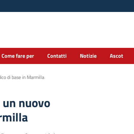
Come fare per
Contatti
Notizie
Ascot
ico di base in Marmilla
a un nuovo
rmilla