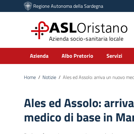
Vai ai contenuti
Regione Autonoma della Sardegna
Vai al menu di navigazione
Vai al footer
ASL
Oristano
Azienda socio-sanitaria locale
Submenu
Azienda
Albo Pretorio
Servizi
Home
/
Notizie
/
Ales ed Assolo: arriva un nuovo med
Ales ed Assolo: arriv
medico di base in Ma