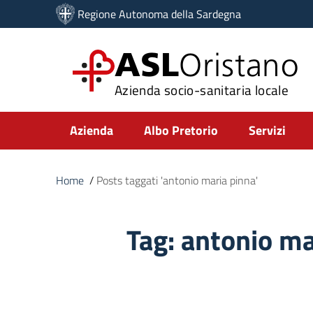
Vai ai contenuti
Regione Autonoma della Sardegna
Vai al menu di navigazione
Vai al footer
ASL
Oristano
Azienda socio-sanitaria locale
Submenu
Azienda
Albo Pretorio
Servizi
Home
/
Posts taggati 'antonio maria pinna'
Tag:
antonio ma