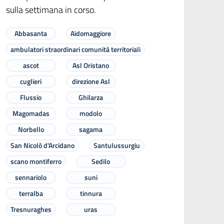
sulla settimana in corso.
Abbasanta
Aidomaggiore
ambulatori straordinari comunità territoriali
ascot
Asl Oristano
cuglieri
direzione Asl
Flussio
Ghilarza
Magomadas
modolo
Norbello
sagama
San Nicolò d'Arcidano
Santulussurgiu
scano montiferro
Sedilo
sennariolo
suni
terralba
tinnura
Tresnuraghes
uras