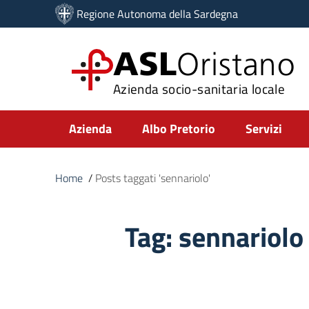
Vai ai contenuti
Regione Autonoma della Sardegna
Vai al menu di navigazione
Vai al footer
ASL
Oristano
Azienda socio-sanitaria locale
Submenu
Azienda
Albo Pretorio
Servizi
Home
/
Posts taggati 'sennariolo'
Tag:
sennariolo