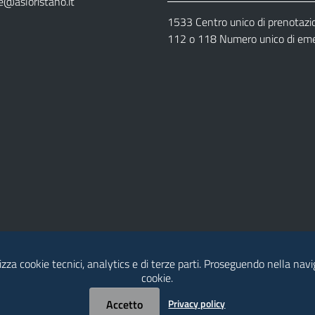
e@asloristano.it
1533 Centro unico di prenotazi
112 o 118 Numero unico di em
izza cookie tecnici, analytics e di terze parti. Proseguendo nella navig
Dichiarazione di Accessibilità
cookie.
Accetto
Privacy policy