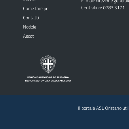
E-mail:
direzione.general
Centralino: 0783.3171
Come fare per
Contatti
Notizie
Ascot
Il portale ASL Oristano util
Note legali
Privacy policy
Contatti