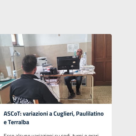
ASCoT: variazioni a Cuglieri, Paulilatino
e Terralba
Ecco alcune variazioni su sedi, turni e orari