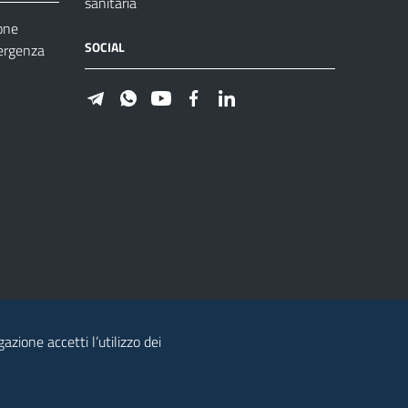
sanitaria
one
SOCIAL
ergenza
azione accetti l’utilizzo dei
© 2026 Regione Autonoma della Sardegna