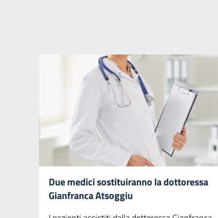
Due medici sostituiranno la dottoressa
Gianfranca Atsoggiu
I pazienti assistiti dalla dottoressa Gianfranca