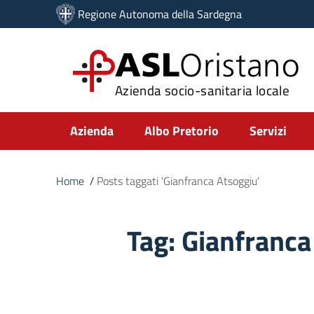
Vai ai contenuti
Regione Autonoma della Sardegna
Vai al menu di navigazione
Vai al footer
ASL
Oristano
Azienda socio-sanitaria locale
Submenu
Azienda
Albo Pretorio
Servizi
Home
/
Posts taggati 'Gianfranca Atsoggiu'
Tag:
Gianfranca