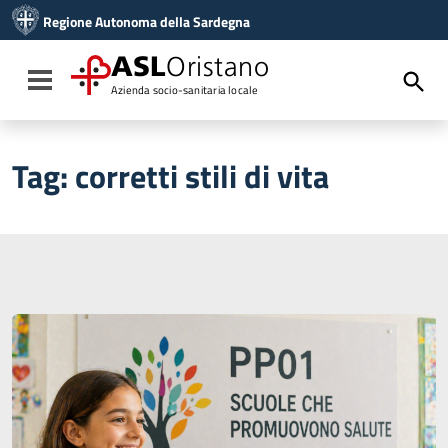
Vai ai contenuti
Regione Autonoma della Sardegna
Vai al menu di navigazione
Vai al footer
ASL
Oristano
Toggle navigation
Azienda socio-sanitaria locale
Tag:
corretti stili di vita