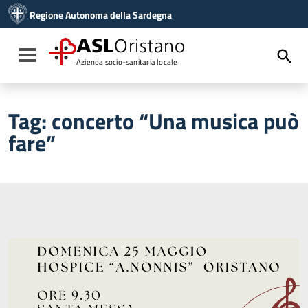
Vai ai contenuti
Regione Autonoma della Sardegna
Vai al menu di navigazione
Vai al footer
ASL
Oristano
Toggle navigation
Azienda socio-sanitaria locale
Tag:
concerto “Una musica può
fare”