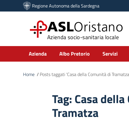
Vai ai contenuti
Regione Autonoma della Sardegna
Vai al menu di navigazione
Vai al footer
ASL
Oristano
Azienda socio-sanitaria locale
Submenu
Azienda
Albo Pretorio
Servizi
Home
/
Posts taggati 'Casa della Comunità di Tramatza
Tag:
Casa della
Tramatza