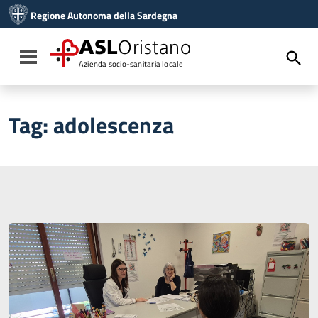
Vai ai contenuti
Regione Autonoma della Sardegna
Vai al menu di navigazione
Vai al footer
ASL
Oristano
Toggle navigation
Azienda socio-sanitaria locale
Tag:
adolescenza