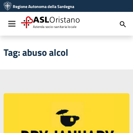
Vai ai contenuti
Regione Autonoma della Sardegna
Vai al menu di navigazione
Vai al footer
ASL
Oristano
Toggle navigation
Azienda socio-sanitaria locale
Tag:
abuso alcol