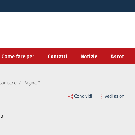
Come fare per
Contatti
Notizie
Ascot
sanitarie
/
Pagina
2
Condividi
Vedi azioni
no