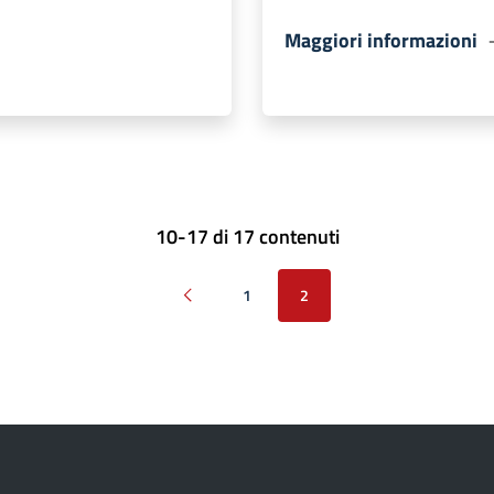
Maggiori informazioni
10-17 di 17 contenuti
1
2
Pagina precedente