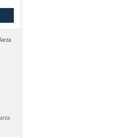
larza
larza